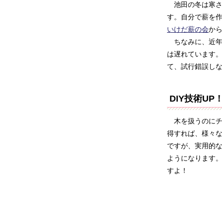
池田の冬は寒さ
す。自分で薪を作
いけだ薪の会
か
ちなみに、近年
は遅れています。
て、試行錯誤し
DIY技術UP
木を扱うのにチ
得すれば、様々
ですが、実用的な
ようになります
すよ！