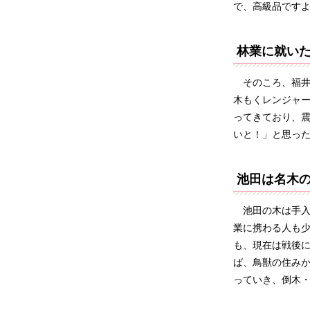
で、高級品です
林業に就い
そのころ、福井
木もくレンジャー
ってきており、
いと！」と思っ
池田は名木
池田の木は手入
業に携わる人も
も、現在は戦後
ば、鳥獣の住み
っていき、倒木