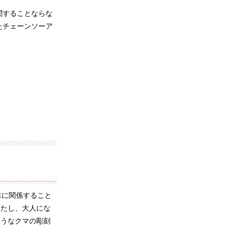
。
関することならな
たチェーンソーア
木に関係すること
したし、大人にな
ようなクマの彫刻