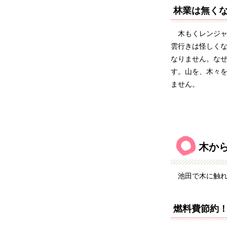
林業は無く
木もくレンジャ
雲行きは怪しく
なりません。な
す。山を、木々
ません。
木か
池田で木に触れて
燃料費節約