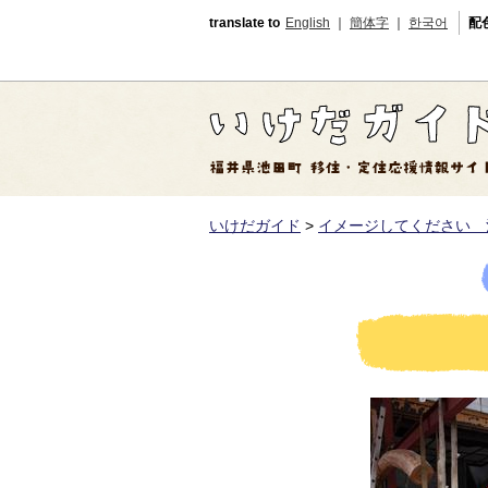
translate to
English
｜
簡体字
｜
한국어
配
いけだガイド
>
イメージしてください 