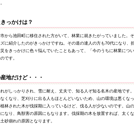
よ。
たきっかけは？
市から池田町に移住された方がいて、林業に就きたがっていました。そ
ズに紹介したのがきっかけですね。その道の達人の方も70代になり、
震災をきっかけに色々悩んでいたこともあって、「今のうちに林業につ
たのです。
の産地だけど・・・
れがしっかりされ、雪に耐え、丈夫で、知る人ぞ知る名木の産地です。
少なくなり、芝刈りに出る人もほとんどいないため、山の環境は悪くな
に植林された木が伐採期に入っているけど、伐る人が少ないのです。山
かになり、鳥獣害の原因にもなります。伐採期の木を放置すれば、太く
・土砂崩れの原因となります。