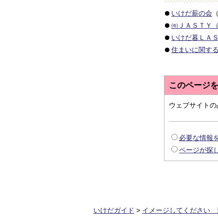
いけだ薪の会
㈲ＪＡＳＴＹ
いけだ暮ＬＡ
住まいに関す
このページ
ウェブサイトの
必要な情報
ページが探
いけだガイド
>
イメージしてください 