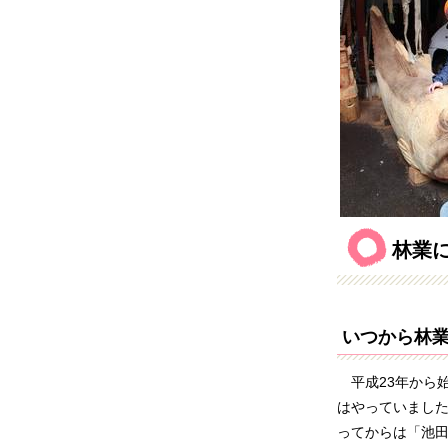
林業
いつから林
平成23年から
はやっていまし
ってからは「池