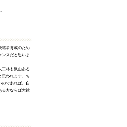
よ。
後継者育成のため
ャンスだと思いま
人工林も沢山ある
と思われます。ち
いのであれば、自
ある方ならば大歓