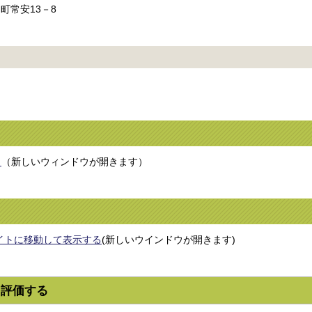
町常安13－8
ク
（新しいウィンドウが開きます）
s サイトに移動して表示する
(新しいウインドウが開きます)
を評価する