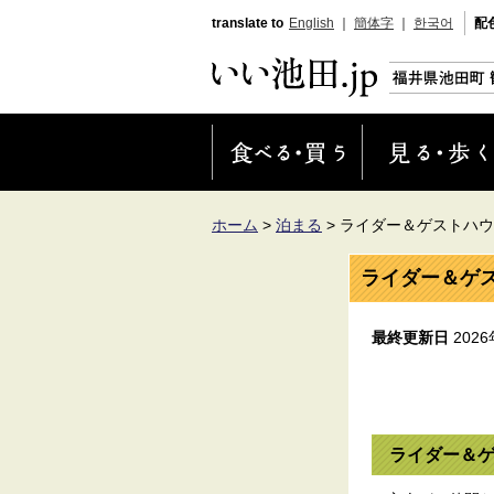
translate to
English
｜
簡体字
｜
한국어
配
ホーム
>
泊まる
>
ライダー＆ゲストハ
ライダー＆ゲ
最終更新日
2026
ライダー＆