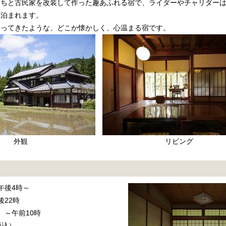
たちと古民家を改装して作った趣あふれる宿で、ライダーやチャリダー
に泊まれます。
帰ってきたような、どこか懐かしく、心温まる宿です。
外観
リビング
午後4時～
後22時
 ～午前10時
税込）