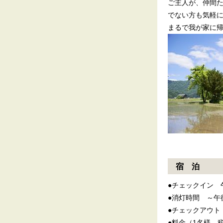
ご主人が、仲間
でない方も気軽
まるで我が家に
宿 泊
●チェックイン 
●消灯時間 ～午
●チェックアウト
●料金（1名様、