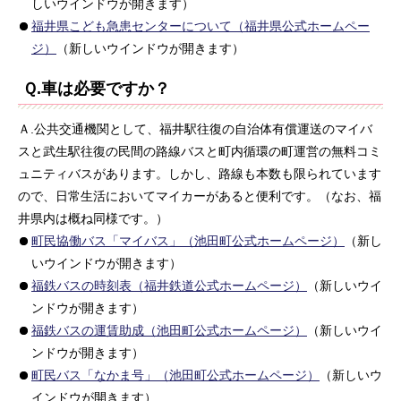
しいウインドウが開きます）
福井県こども急患センターについて（福井県公式ホームペー
ジ）
（新しいウインドウが開きます）
Ｑ.車は必要ですか？
Ａ.公共交通機関として、福井駅往復の自治体有償運送のマイバ
スと武生駅往復の民間の路線バスと町内循環の町運営の無料コミ
ュニティバスがあります。しかし、路線も本数も限られています
ので、日常生活においてマイカーがあると便利です。（なお、福
井県内は概ね同様です。）
町民協働バス「マイバス」（池田町公式ホームページ）
（新し
いウインドウが開きます）
福鉄バスの時刻表（福井鉄道公式ホームページ）
（新しいウイ
ンドウが開きます）
福鉄バスの運賃助成（池田町公式ホームページ）
（新しいウイ
ンドウが開きます）
町民バス「なかま号」（池田町公式ホームページ）
（新しいウ
インドウが開きます）