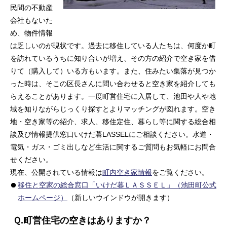
民間の不動産
会社もないた
め、物件情報
は乏しいのが現状です。過去に移住している人たちは、何度か町
を訪れているうちに知り合いが増え、その方の紹介で空き家を借
りて（購入して）いる方もいます。また、住みたい集落が見つか
った時は、そこの区長さんに問い合わせると空き家を紹介しても
らえることがあります。一度町営住宅に入居して、池田や人や地
域を知りながらじっくり探すとよりマッチングが図れます。空き
地・空き家等の紹介、求人、移住定住、暮らし等に関する総合相
談及び情報提供窓口いけだ暮LASSELにご相談ください。水道・
電気・ガス・ゴミ出しなど生活に関するご質問もお気軽にお問合
せください。
現在、公開されている情報は
町内空き家情報
をご覧ください。
移住と空家の総合窓口「いけだ暮ＬＡＳＳＥＬ」（池田町公式
ホームページ）
（新しいウインドウが開きます）
Ｑ.町営住宅の空きはありますか？