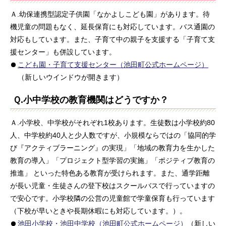
Ａ.幼保連携型認定子供園「なかよしこども園」があります。待
機児童の問題もなく、延長保育にも対応しています。バス通園の
対応もしています。また、子育て中の親子を支援する「子育て支
援センター」も併設しています。
こども園・子育て支援センター（池田町公式ホームページ）
（新しいウインドウが開きます）
Ｑ.小中学校の教育機関はどうですか？
Ａ.小学校、中学校がそれぞれ1校あります。生徒数は小学校約80
人、中学校約40人と少人数ですが、小規模ならではの「
協同的学
び『アクティブラーニング』の実現」「
地域の教育力を生かした
教育の導入」「
プロジェクト型学習の実施」「
ポジティブ教育の
推進」
といった特色ある教育が受けられます。また、通学距離
が長い児童・生徒さんの登下校はスクールバスで行っていますの
で安心です。小学校隣の公営の児童館で学童保育も行っています
（下校が早いときや長期休暇にも対応しています。）。
池田小学校・池田中学校（池田町公式ホームページ）
（新しい