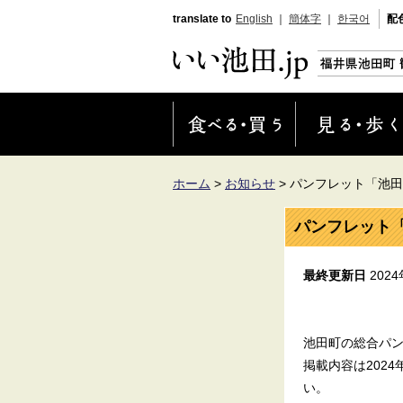
translate to
English
｜
簡体字
｜
한국어
配
ホーム
>
お知らせ
>
パンフレット「池田
パンフレット
最終更新日
202
池田町の総合パ
掲載内容は202
い。